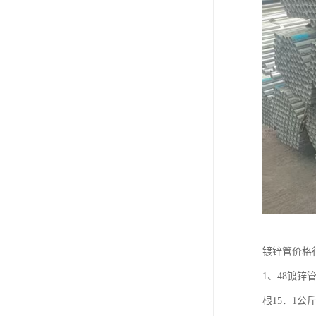
镀锌管价格
1、48镀锌
根15．1公