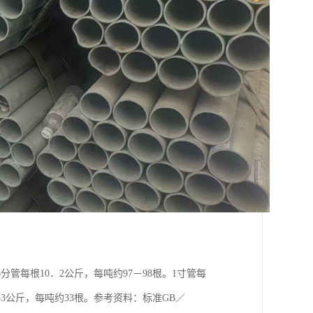
6分管每根10．2公斤，每吨约97－98根。1寸管每
．33公斤，每吨约33根。参考资料：标准GB／