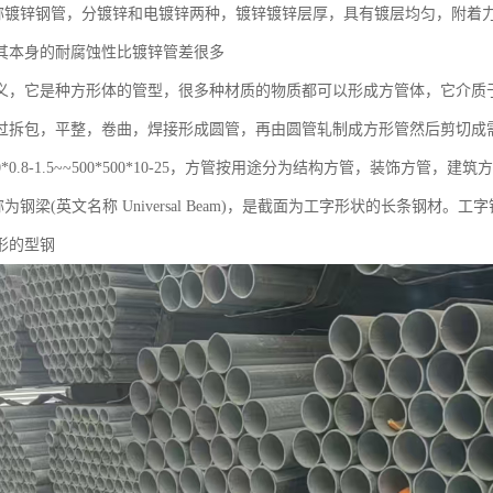
又称镀锌钢管，分镀锌和电镀锌两种，镀锌镀锌层厚，具有镀层均匀，附着
其本身的耐腐蚀性比镀锌管差很多
义，它是种方形体的管型，很多种材质的物质都可以形成方管体，它介质
过拆包，平整，卷曲，焊接形成圆管，再由圆管轧制成方形管然后剪切成需
0*0.8-1.5~~500*500*10-25，方管按用途分为结构方管，装饰方管，
称为钢梁(英文名称 Universal Beam)，是截面为工字形状的长条钢
形的型钢