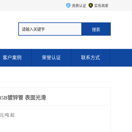
资质认证
实名商家
客户案例
荣誉认证
联系方式
35B镀锌管 表面光滑
元/吨 起