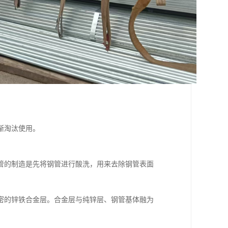
渐淘汰使用。
管的制造是先将钢管进行酸洗，用来去除钢管表面
。
密的锌铁合金层。合金层与纯锌层、钢管基体融为