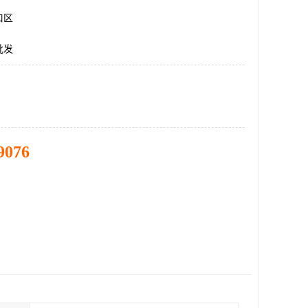
口区
批发
9076