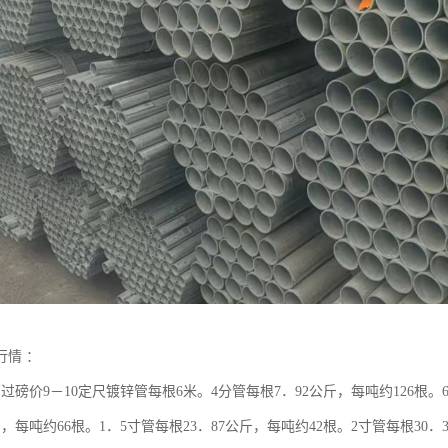
行情 ：
管过磅价9－10定尺镀锌管每根6米。4分管每根7．92公斤，每吨约126根。
斤，每吨约66根。1．5寸管每根23．87公斤，每吨约42根。2寸管每根30