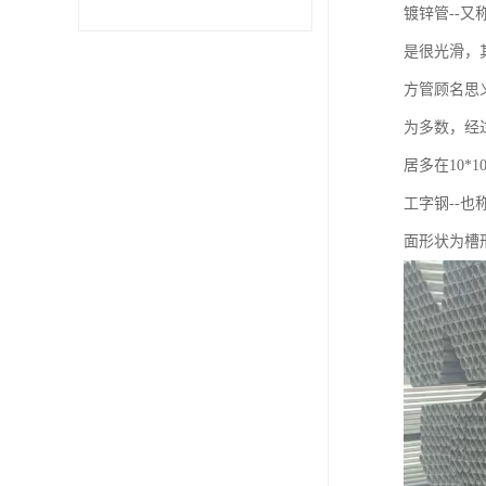
镀锌管--
不锈钢卷
是很光滑，
方管顾名思
型材
为多数，经
居多在10*1
工字钢--也
面形状为槽