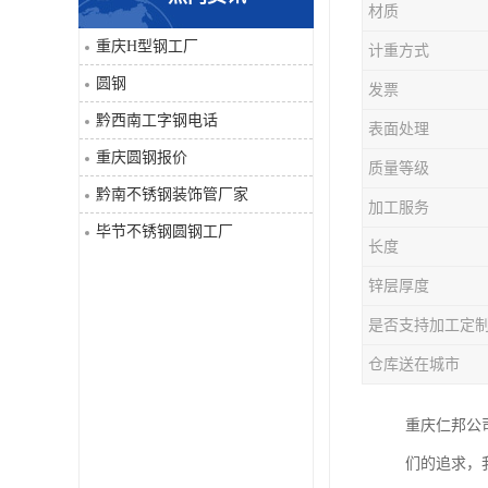
材质
角钢
重庆H型钢工厂
计重方式
圆钢
发票
焊管
黔西南工字钢电话
表面处理
工字钢
重庆圆钢报价
质量等级
黔南不锈钢装饰管厂家
H型钢
加工服务
毕节不锈钢圆钢工厂
长度
花纹板
锌层厚度
圆钢
是否支持加工定
仓库送在城市
不锈钢工字钢
重庆仁邦公
镀锌管
们的追求，
方矩管