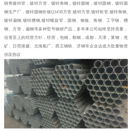
销售镀锌管，镀锌方管，镀锌角钢，镀锌圆钢，镀锌圆钢，镀锌圆
钢生产厂，镀锌圆钢价格Q345B方管,镀锌方管,镀锌矩管,镀锌角钢,
镀锌扁钢,镀锌槽钢,镀锌螺旋管，圆钢、钢板、角钢、工字钢、槽
钢、方管，扁钢等多种型号钢材产品，多年来公司始终坚持质量，
信誉至上的经营方针，经营，包钢，鞍钢，成都，天津，莱钢，兖
矿、日照港建、北海船厂、西王钢铁、济钢等企业达成大批量物资
供应协议