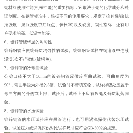
钢材终使用性能(机械性能)的重要指标，它取决于钢的化学成分和处
理制度。在钢管标准中，根据不同的使用要求，规定了拉伸性能(抗
拉强度、屈服强度或屈服点、伸长率)以及硬度、韧性指标，还有用
户要求的高、低温性能等。
6、镀锌管镀锌层的均匀性
镀锌钢管应做镀锌层均匀性的试验。镀锌钢管试样在铜溶液中连续
浸渍5次不得变红(镀铜色)。
7、镀锌管的冷弯曲试验
公称口径不大于50mm的镀锌钢管应做冷弯曲试验。弯曲角度为
90°，弯曲半径为外径的8倍。试验时不带填充物，试样焊缝处应置于
弯曲方向的外侧或上部。试验后，试样上不应有裂缝及锌层剥落同
象。
8、镀锌管的水压试验
镀锌钢管的水压试验应在黑管进行，也可用涡流探伤代替水压试
验。试验压力或涡流探伤对比试样尺寸应符合GB-3092的规定。