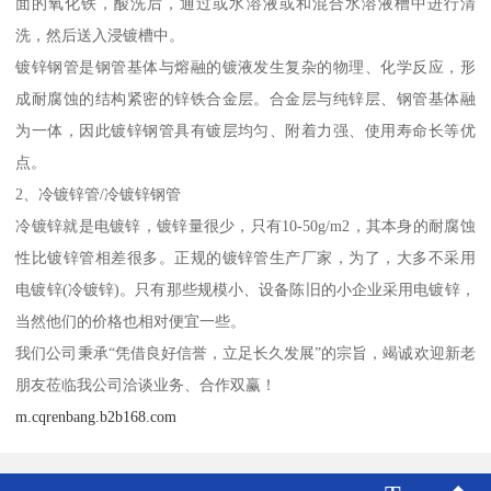
面的氧化铁，酸洗后，通过或水溶液或和混合水溶液槽中进行清
洗，然后送入浸镀槽中。
镀锌钢管是钢管基体与熔融的镀液发生复杂的物理、化学反应，形
成耐腐蚀的结构紧密的锌铁合金层。合金层与纯锌层、钢管基体融
为一体，因此镀锌钢管具有镀层均匀、附着力强、使用寿命长等优
点。
2、冷镀锌管/冷镀锌钢管
冷镀锌就是电镀锌，镀锌量很少，只有10-50g/m2，其本身的耐腐蚀
性比镀锌管相差很多。正规的镀锌管生产厂家，为了，大多不采用
电镀锌(冷镀锌)。只有那些规模小、设备陈旧的小企业采用电镀锌，
当然他们的价格也相对便宜一些。
我们公司秉承“凭借良好信誉，立足长久发展”的宗旨，竭诚欢迎新老
朋友莅临我公司洽谈业务、合作双赢！
m.cqrenbang.b2b168.com