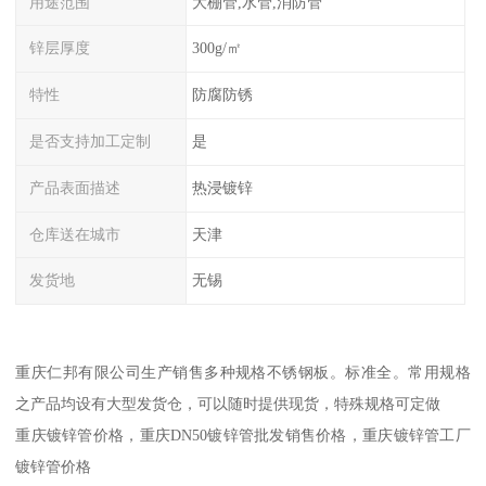
用途范围
大棚管,水管,消防管
锌层厚度
300g/㎡
特性
防腐防锈
是否支持加工定制
是
产品表面描述
热浸镀锌
仓库送在城市
天津
发货地
无锡
重庆仁邦有限公司生产销售多种规格不锈钢板。标准全。常用规格
之产品均设有大型发货仓，可以随时提供现货，特殊规格可定做
重庆镀锌管价格，重庆DN50镀锌管批发销售价格，重庆镀锌管工厂
镀锌管价格