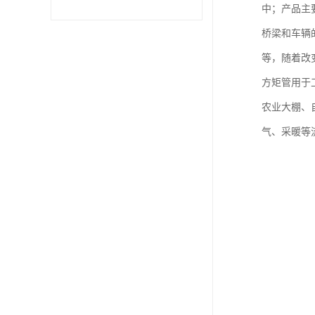
中；产品主
不锈钢卷
桥梁和车辆
等，随着改
型材
方矩管用于
农业大棚、
气、采暖等