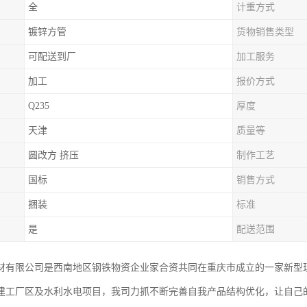
全
计重方式
镀锌方管
货物销售类型
可配送到厂
加工服务
加工
报价方式
Q235
厚度
天津
质量等
圆改方 挤压
制作工艺
国标
销售方式
捆装
标准
是
配送范围
材有限公司是西南地区钢铁物资企业家合资共同在重庆市成立的一家新型
建工厂区及水利水电项目，我司力抓不断完善自我产品结构优化，让自己