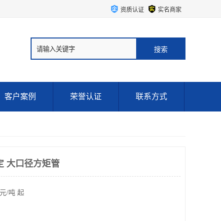
资质认证
实名商家
客户案例
荣誉认证
联系方式
定 大口径方矩管
元/吨 起