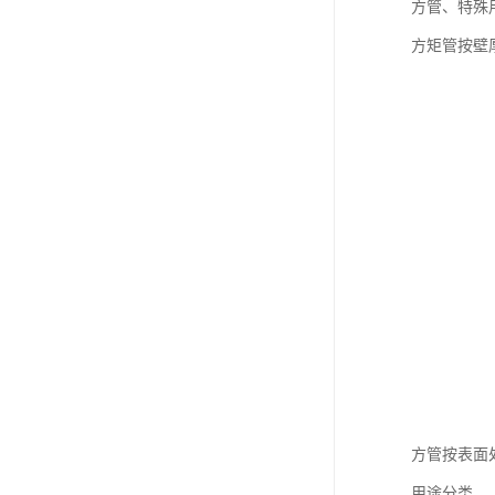
方管、特殊
方矩管按壁
方管按表面
用途分类