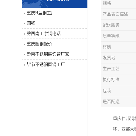
规格
角钢
重庆H型钢工厂
产品表面描述
圆钢
配送服务
焊管
黔西南工字钢电话
质量等级
工字钢
重庆圆钢报价
材质
黔南不锈钢装饰管厂家
H型钢
发货地
毕节不锈钢圆钢工厂
生产工艺
花纹板
执行标准
圆钢
包装
是否配送
不锈钢工字钢
重庆仁邦钢
镀锌管
移，西部大
方矩管