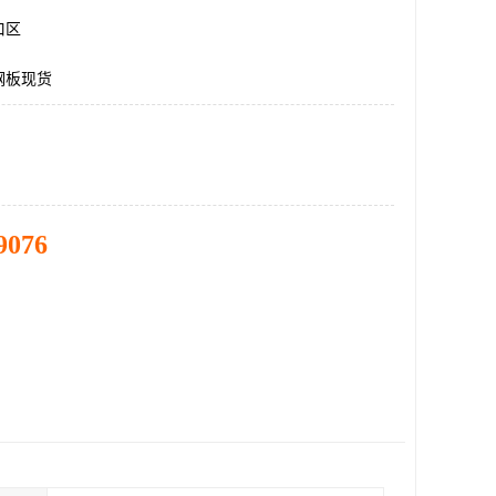
口区
钢板现货
9076