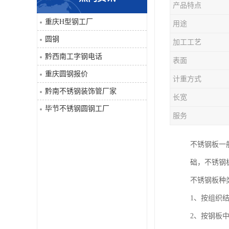
产品特点
角钢
重庆H型钢工厂
用途
圆钢
加工工艺
焊管
黔西南工字钢电话
表面
工字钢
重庆圆钢报价
计重方式
黔南不锈钢装饰管厂家
H型钢
长宽
毕节不锈钢圆钢工厂
服务
花纹板
不锈钢板一
圆钢
础，不锈钢
不锈钢工字钢
不锈钢板种
1、按组织
镀锌管
2、按钢板
方矩管