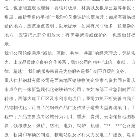
性，也更能直观地理解；要核对板厚、材质以及板厚公差等参数；
角度，如折弯角内半径(一般R=0.5)要试折而定展开；如果有容易出
错的地方，应该重点表明，以示提示；如果有尺寸较多、较复杂的
地方，应该把此部分图放大；有需要烤漆或保护的，也应做好提
示。
我们公司始终秉承“诚信、互助、共生、共赢”的经营理念，凭借实
力、出众品质建立良好合作关系，我们公司的精神“诚信、奉献 、自
律、超越”；我们的服务宗旨是为您服务是我们刻不容缓的义务。
重庆仁邦钢材有限公司是西南地区钢铁物资企业家合资共同在重庆
市成立的一家新型现代化钢铁销售公司；在如东部工业急剧向西部
转移，西部大建工厂区及水利水电项目，我司力抓不断完善自我产
品结构优化，让自己的钢铁产品广泛传播于这些大型再建项目，工
程中；产品主要流向区域分为四川、重庆、贵州、云南销售地图板
块，领域涉及：煤矿、纺织、电力、锅炉、机械、***、***公路建
设、桥梁和车辆的制造、核电站以及水利火力发电工厂建设、堤坝