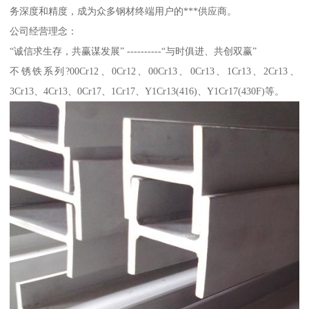
务深度和精度，成为众多钢材终端用户的***供应商。
公司经营理念：
“诚信求生存，共赢谋发展” ----------“与时俱进、共创双赢”
不锈铁系列?00Cr12、0Cr12、00Cr13、0Cr13、1Cr13、2Cr13、
3Cr13、4Cr13、0Cr17、1Cr17、Y1Cr13(416)、Y1Cr17(430F)等。