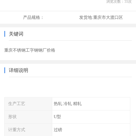
浏览次数：
55
次
产品规格：
发货地:
重庆市大渡口区
关键词
重庆不锈钢工字钢钢厂价格
详细说明
生产工艺
热轧 冷轧 精轧
形状
U型
计重方式
过磅