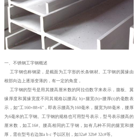
一、不锈钢工字钢概述
工字钢也称钢梁，是截面为工字形的长条钢材。工字钢的翼缘由
根部向边上逐渐变薄的，有一定的角度，
工字钢的型号是用其腰高厘米数的阿拉伯数字来表示，腹板、翼
缘厚度和翼缘宽度不同其规格以腰高( h)×腿宽(b)×腰厚(t)的毫数表
示，如“工160×88×6”，即表示腰高为160毫米，腿宽为88毫米，腰厚
为6毫米的工字钢。工字钢的规格也可用型号表示，型号表示腰高的
厘米数，如工16#。腰高相同的工字钢，如有几种不同的腿宽和腰
厚，需在型号右边加a b c 予以区别，如32a# 32b# 32c#等。