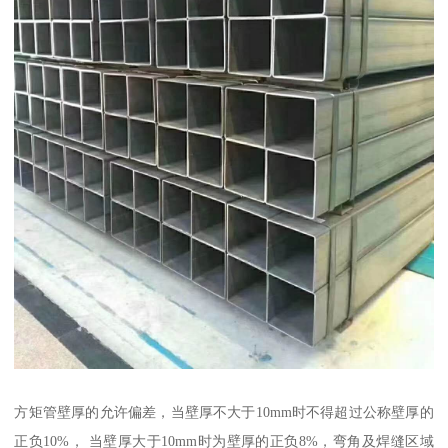
方矩管壁厚的允许偏差，当壁厚不大于10mm时不得超过公称壁厚的
正负10%， 当壁厚大于10mm时为壁厚的正负8%，弯角及焊缝区域