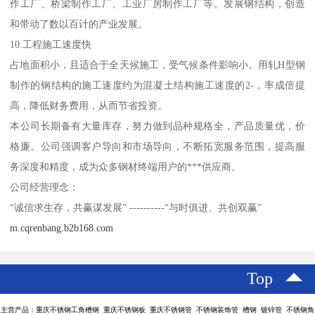
作工厂、桥梁制作工厂、工业厂房制作工厂等。发展钢结构，创造
和带动了数以百计的产业发展。
10.工程施工速度快
占地面积小，且适合于全天候施工，受气候条件影响小。用轧H型钢
制作的钢结构的施工速度约为混凝土结构施工速度的2-，率成倍提
高，降低财务费用，从而节省投资。
本公司长期备有大量库存，努力做到品种规格全，产品质量优，价
格廉。公司强调客户导向和市场导向，不断拓宽服务范围，提高服
务深度和精度，成为众多钢材终端用户的***供应商。
公司经营理念：
“诚信求生存，共赢谋发展” ----------“与时俱进、共创双赢”
m.cqrenbang.b2b168.com
Top
主营产品：重庆不锈钢工角槽钢 重庆不锈钢板 重庆不锈钢管 不锈钢装饰管 槽钢 镀锌管 不锈钢角