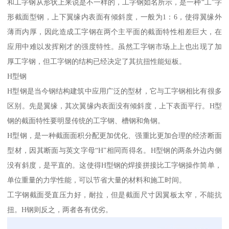
和工字钢从形状上来说是不一样的，工字钢如名所示，是一种“工”字
形截面型钢，上下翼缘内表面有倾斜度，一般为1：6，使得翼缘外
薄而内厚，因此造成工字钢在两个主平面的截面特性相差巨大，在
应用中难以发挥刚才的强度特性。虽然工字钢市场上上也出现了加
厚工字钢，但工字钢的结构已经决定了其抗扭性能短板。
H型钢
H型钢是当今钢结构建筑中应用广泛的型材，它与工字钢相比有很多
区别。先是翼缘，其次翼缘内表面没有倾斜度，上下表面平行。H型
钢的截面特性要明显传统的工字钢、槽钢和角钢。
H型钢，是一种截面面积分配更加优化、强重比更加合理的经济断面
型材，因其断面与英文字母“H”相同而得名。H型钢的两条外边内侧
没有斜度，是平直的。这使得H型钢的焊接拼接比工字钢操作简单，
单位重量的力学性能，可以节省大量的材料和施工时间。
工字钢截面受直压力好，耐拉，但是截面尺寸因翼板太窄，不能抗
扭。H钢则反之，两者各有优劣。