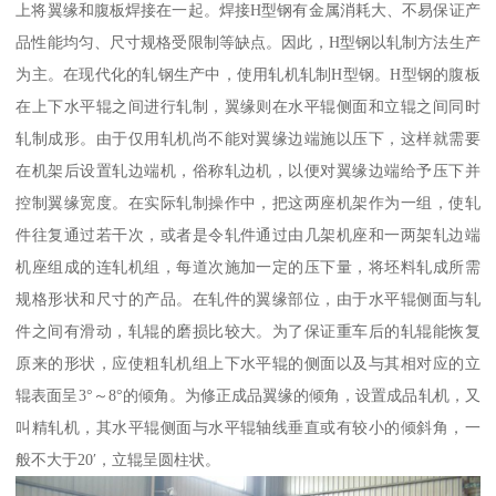
上将翼缘和腹板焊接在一起。焊接H型钢有金属消耗大、不易保证产
品性能均匀、尺寸规格受限制等缺点。因此，H型钢以轧制方法生产
为主。在现代化的轧钢生产中，使用轧机轧制H型钢。H型钢的腹板
在上下水平辊之间进行轧制，翼缘则在水平辊侧面和立辊之间同时
轧制成形。由于仅用轧机尚不能对翼缘边端施以压下，这样就需要
在机架后设置轧边端机，俗称轧边机，以便对翼缘边端给予压下并
控制翼缘宽度。在实际轧制操作中，把这两座机架作为一组，使轧
件往复通过若干次，或者是令轧件通过由几架机座和一两架轧边端
机座组成的连轧机组，每道次施加一定的压下量，将坯料轧成所需
规格形状和尺寸的产品。在轧件的翼缘部位，由于水平辊侧面与轧
件之间有滑动，轧辊的磨损比较大。为了保证重车后的轧辊能恢复
原来的形状，应使粗轧机组上下水平辊的侧面以及与其相对应的立
辊表面呈3°～8°的倾角。为修正成品翼缘的倾角，设置成品轧机，又
叫精轧机，其水平辊侧面与水平辊轴线垂直或有较小的倾斜角，一
般不大于20′，立辊呈圆柱状。