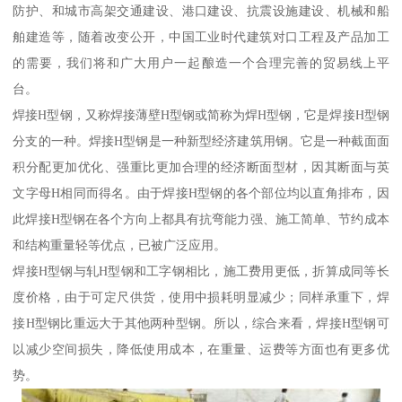
防护、和城市高架交通建设、港口建设、抗震设施建设、机械和船
舶建造等，随着改变公开，中国工业时代建筑对口工程及产品加工
的需要，我们将和广大用户一起酿造一个合理完善的贸易线上平
台。
焊接H型钢，又称焊接薄壁H型钢或简称为焊H型钢，它是焊接H型钢
分支的一种。焊接H型钢是一种新型经济建筑用钢。它是一种截面面
积分配更加优化、强重比更加合理的经济断面型材，因其断面与英
文字母H相同而得名。由于焊接H型钢的各个部位均以直角排布，因
此焊接H型钢在各个方向上都具有抗弯能力强、施工简单、节约成本
和结构重量轻等优点，已被广泛应用。
焊接H型钢与轧H型钢和工字钢相比，施工费用更低，折算成同等长
度价格，由于可定尺供货，使用中损耗明显减少；同样承重下，焊
接H型钢比重远大于其他两种型钢。所以，综合来看，焊接H型钢可
以减少空间损失，降低使用成本，在重量、运费等方面也有更多优
势。