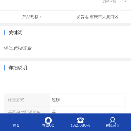
浏览次数：
44
次
产品规格：
发货地:
重庆市大渡口区
关键词
铜仁H型钢现货
详细说明
计重方式
过磅
是否包含配送服务
是
是否进口
否
首页
在线QQ
13627669076
在线留言