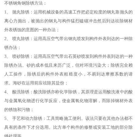
不锈钢角钢除锈方法：
1、 抛丸除锈：运用机械设备的高速工作把必定粒度的钢丸靠抛头的
离心力抛出，被抛出的钢丸与构件猛烈磕碰冲击然后到达祛除钢材
外表锈蚀的意图的一种办法；
2、 喷丸除锈：运用高压空气带出钢丸喷发到构件外表到达的一种除
锈办法；
3、 喷砂除锈：运用高压空气带出石英砂喷发到构件外表到达的一种
除锈办法。砂的成本低且来历广泛，但对环境污染大；除锈完全赖
人工操作，除锈后的构件外表粗糙度小，不易到达摩擦系数的请
求。海砂在运用前应祛除其盐份；
4、 酸洗除锈：酸洗除锈亦称化学除锈，其原理是运用酸洗液中的酸
与金属氧化物进行化学反应，使金属氧化物溶解，而除掉钢材外表
的锈蚀和污物；
5、 手艺和动力除锈：工具简略施工便利。该法只要在其他办法都不
具有的条件下才分选用。比方单个构件的修整或安装工地的部分除
锈处理等。