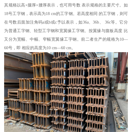
其规格以高×腿厚×腰厚表示，也可用号数 表示规格的主要尺寸。如
18号工字钢，表示高为18 cm的工字钢。若高度相同 的工字钢，则可
在号数后面加注角码a或b或c予以表示，如36a、36b、 36c等。它分
为普通工字钢、轻型工字钢和宽翼缘工字钢。按翼缘与腹板高度 比
又分为宽幅、中幅、窄幅宽翼缘工字钢。前二者生产的规格为10—
60号，即 相应的高度为10 cm—60 cm。