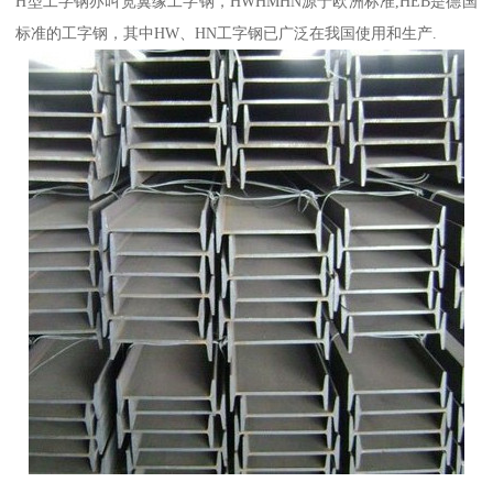
H型工字钢亦叫宽翼缘工字钢，HWHMHN源于欧洲标准,HEB是德国
标准的工字钢，其中HW、HN工字钢已广泛在我国使用和生产.