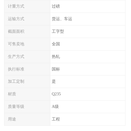
计重方式
过磅
运输方式
货运、车运
截面面积
工字型
可售卖地
全国
生产方式
热轧
执行标准
国标
加工定制
是
材质
Q235
质量等级
A级
用途
工程