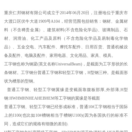
重庆仁邦钢材有限公司成立于2014年06月20日，注册地位于重庆市
大渡口区伏牛大道1909号A104，经营范围包括销售：钢材、金属材
料（不含稀贵金属）、建筑材料(不含危险化学品)、玻璃制品、石
材、润滑油、化工产品及原料（不含危险化学品及易制毒化学物
品）、五金交电、汽车配件、摩托车配件、日用百货、普通机械设
备及配件、电脑及配件、家用电器、文化用品、家具、模具。
工字钢也称为钢梁(英文名称UniversalBeam)，是截面为工字形状的长
条钢材。工字钢分普通工字钢和轻型工字钢，H型钢三种。是截面形
状为槽形的型钢。
普通工字钢、轻型工字钢翼缘是变截面靠腹板部厚,外部薄;H型
钢:HWHMHNHEAHEBHEM等工字钢的翼缘是等截面
普通工字钢、轻型工字钢已经形成标准，普通10#工字钢相当于国际
上的I100(也比如10#槽钢相当于槽钢U100)(因为各国执行的标准不
同，造成它们的规格有细微的差别).