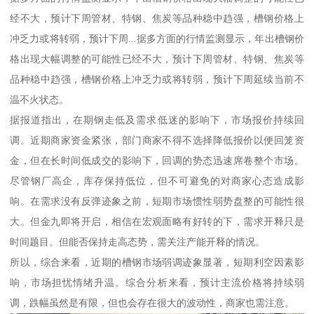
经不大，预计下周管材、特钢、焦炭等品种稳中趋强，槽钢价格上
冲乏力或将转弱，预计下周...据多方面的行情监测显示，年出槽钢价
格出现大幅调整的可能性已经不大，预计下周管材、特钢、焦炭等
品种稳中趋强，槽钢价格上冲乏力或将转弱，预计下周延续当前不
温不火状态。
据报道指出，在期钢走低及需求低迷的影响下，市场报价持续回
调。近期商家资金紧张，部门商家不得不选择降低报价以便回笼资
金，但在长时间低成交的影响下，回调的势态迅速席卷整个市场。
尽管钢厂高企，库存保持低位，但不可避免的对商家心态造成影
响。在需求没有反弹迹象之前，短期市场惯性弱势盘整的可能性很
大。但金九即将开启，相信在宏观面略有好转的下，需求开释只是
时间题目。但能否保持走高态势，需关注产能开释的情况。
所以，综合来看，近期的槽钢市场弱调迹象显著，短期利空因素影
响，市场担忧情绪升温。综合分析来看，预计主流价格将持续弱
调，跌幅虽然是有限，但也会存在很大的波动性，商家也需注意。