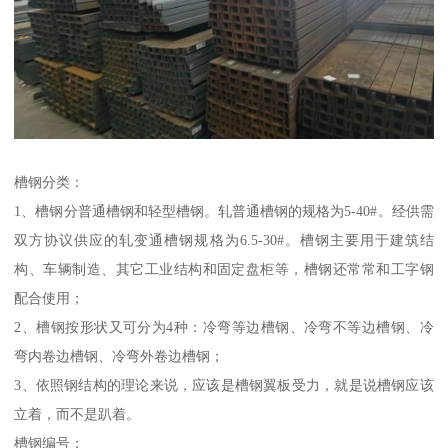
槽钢分类：
1、槽钢分普通槽钢和轻型槽钢。轧普通槽钢的规格为5-40#。经供需
双方协议供应的轧变通槽钢规格为6.5-30#。槽钢主要用于建筑结
构、车辆制造、其它工业结构和固定盘柜等，槽钢还常常和工字钢
配合使用；
2、槽钢按形状又可分为4种：冷弯等边槽钢、冷弯不等边槽钢、冷
弯内卷边槽钢、冷弯外卷边槽钢；
3、依照钢结构的理论来说，应该是槽钢翼板受力，就是说槽钢应该
立着，而不是趴着。
槽钢编号：