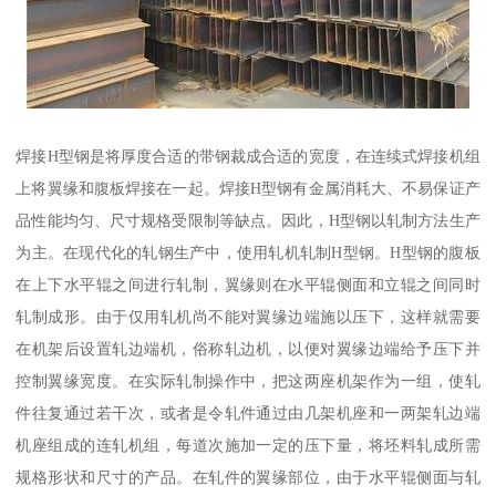
焊接H型钢是将厚度合适的带钢裁成合适的宽度，在连续式焊接机组
上将翼缘和腹板焊接在一起。焊接H型钢有金属消耗大、不易保证产
品性能均匀、尺寸规格受限制等缺点。因此，H型钢以轧制方法生产
为主。在现代化的轧钢生产中，使用轧机轧制H型钢。H型钢的腹板
在上下水平辊之间进行轧制，翼缘则在水平辊侧面和立辊之间同时
轧制成形。由于仅用轧机尚不能对翼缘边端施以压下，这样就需要
在机架后设置轧边端机，俗称轧边机，以便对翼缘边端给予压下并
控制翼缘宽度。在实际轧制操作中，把这两座机架作为一组，使轧
件往复通过若干次，或者是令轧件通过由几架机座和一两架轧边端
机座组成的连轧机组，每道次施加一定的压下量，将坯料轧成所需
规格形状和尺寸的产品。在轧件的翼缘部位，由于水平辊侧面与轧