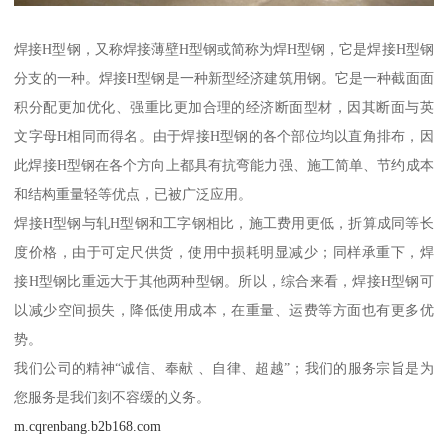
焊接H型钢，又称焊接薄壁H型钢或简称为焊H型钢，它是焊接H型钢
分支的一种。焊接H型钢是一种新型经济建筑用钢。它是一种截面面
积分配更加优化、强重比更加合理的经济断面型材，因其断面与英
文字母H相同而得名。由于焊接H型钢的各个部位均以直角排布，因
此焊接H型钢在各个方向上都具有抗弯能力强、施工简单、节约成本
和结构重量轻等优点，已被广泛应用。
焊接H型钢与轧H型钢和工字钢相比，施工费用更低，折算成同等长
度价格，由于可定尺供货，使用中损耗明显减少；同样承重下，焊
接H型钢比重远大于其他两种型钢。所以，综合来看，焊接H型钢可
以减少空间损失，降低使用成本，在重量、运费等方面也有更多优
势。
我们公司的精神“诚信、奉献 、自律、超越”；我们的服务宗旨是为
您服务是我们刻不容缓的义务。
m.cqrenbang.b2b168.com