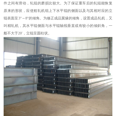
件之间有滑动，轧辊的磨损比较大。为了保证重车后的轧辊能恢复
原来的形状，应使粗轧机组上下水平辊的侧面以及与其相对应的立
辊表面呈3°～8°的倾角。为修正成品翼缘的倾角，设置成品轧机，又
叫精轧机，其水平辊侧面与水平辊轴线垂直或有较小的倾斜角，一
般不大于20′，立辊呈圆柱状。