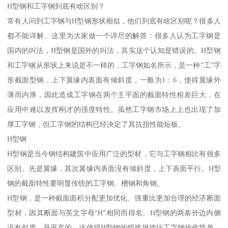
H型钢和工字钢到底有啥区别？
常有人问到工字钢与H型钢形状相似，他们到底有啥区别呢？很多人
都不能详解。这里为大家做一个详尽的解答：很多人认为工字钢是
国内的叫法，H型钢是国外的叫法，其实这个认知是错误的。H型钢
和工字钢从形状上来说是不一样的，工字钢如名所示，是一种“工”字
形截面型钢，上下翼缘内表面有倾斜度，一般为1：6，使得翼缘外
薄而内厚，因此造成工字钢在两个主平面的截面特性相差巨大，在
应用中难以发挥刚才的强度特性。虽然工字钢市场上上也出现了加
厚工字钢，但工字钢的结构已经决定了其抗扭性能短板。
H型钢
H型钢是当今钢结构建筑中应用广泛的型材，它与工字钢相比有很多
区别。先是翼缘，其次翼缘内表面没有倾斜度，上下表面平行。H型
钢的截面特性要明显传统的工字钢、槽钢和角钢。
H型钢，是一种截面面积分配更加优化、强重比更加合理的经济断面
型材，因其断面与英文字母“H”相同而得名。H型钢的两条外边内侧
没有斜度，是平直的。这使得H型钢的焊接拼接比工字钢操作简单，