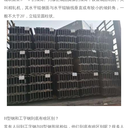
叫精轧机，其水平辊侧面与水平辊轴线垂直或有较小的倾斜角，一
般不大于20′，立辊呈圆柱状。
H型钢和工字钢到底有啥区别？
常有人问到工字钢与H型钢形状相似，他们到底有啥区别呢？很多人