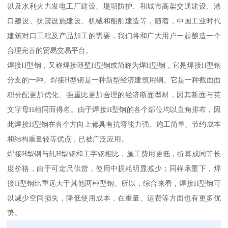
以及水利火力发电工厂建设、堤坝防护、和城市高架交通建设、港
口建设、抗震设施建设、机械和船舶建造等，随着，中国工业时代
建筑对口工程及产品加工的需要，我们将和广大用户一起酿造一个
合理完善的贸易交易平台。
焊接H型钢，又称焊接薄壁H型钢或简称为焊H型钢，它是焊接H型钢
分支的一种。焊接H型钢是一种新型经济建筑用钢。它是一种截面面
积分配更加优化、强重比更加合理的经济断面型材，因其断面与英
文字母H相同而得名。由于焊接H型钢的各个部位均以直角排布，因
此焊接H型钢在各个方向上都具有抗弯能力强、施工简单、节约成本
和结构重量轻等优点，已被广泛应用。
焊接H型钢与轧H型钢和工字钢相比，施工费用更低，折算成同等长
度价格，由于可定尺供货，使用中损耗明显减少；同样承重下，焊
接H型钢比重远大于其他两种型钢。所以，综合来看，焊接H型钢可
以减少空间损失，降低使用成本，在重量、运费等方面也有更多优
势。