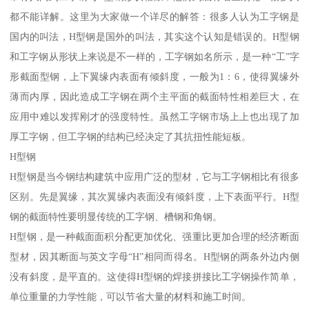
都不能详解。这里为大家做一个详尽的解答：很多人认为工字钢是
国内的叫法，H型钢是国外的叫法，其实这个认知是错误的。H型钢
和工字钢从形状上来说是不一样的，工字钢如名所示，是一种“工”字
形截面型钢，上下翼缘内表面有倾斜度，一般为1：6，使得翼缘外
薄而内厚，因此造成工字钢在两个主平面的截面特性相差巨大，在
应用中难以发挥刚才的强度特性。虽然工字钢市场上上也出现了加
厚工字钢，但工字钢的结构已经决定了其抗扭性能短板。
H型钢
H型钢是当今钢结构建筑中应用广泛的型材，它与工字钢相比有很多
区别。先是翼缘，其次翼缘内表面没有倾斜度，上下表面平行。H型
钢的截面特性要明显传统的工字钢、槽钢和角钢。
H型钢，是一种截面面积分配更加优化、强重比更加合理的经济断面
型材，因其断面与英文字母“H”相同而得名。H型钢的两条外边内侧
没有斜度，是平直的。这使得H型钢的焊接拼接比工字钢操作简单，
单位重量的力学性能，可以节省大量的材料和施工时间。