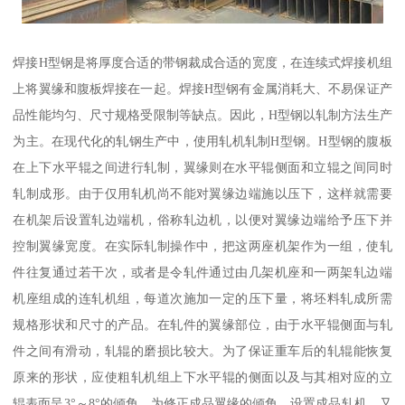
焊接H型钢是将厚度合适的带钢裁成合适的宽度，在连续式焊接机组
上将翼缘和腹板焊接在一起。焊接H型钢有金属消耗大、不易保证产
品性能均匀、尺寸规格受限制等缺点。因此，H型钢以轧制方法生产
为主。在现代化的轧钢生产中，使用轧机轧制H型钢。H型钢的腹板
在上下水平辊之间进行轧制，翼缘则在水平辊侧面和立辊之间同时
轧制成形。由于仅用轧机尚不能对翼缘边端施以压下，这样就需要
在机架后设置轧边端机，俗称轧边机，以便对翼缘边端给予压下并
控制翼缘宽度。在实际轧制操作中，把这两座机架作为一组，使轧
件往复通过若干次，或者是令轧件通过由几架机座和一两架轧边端
机座组成的连轧机组，每道次施加一定的压下量，将坯料轧成所需
规格形状和尺寸的产品。在轧件的翼缘部位，由于水平辊侧面与轧
件之间有滑动，轧辊的磨损比较大。为了保证重车后的轧辊能恢复
原来的形状，应使粗轧机组上下水平辊的侧面以及与其相对应的立
辊表面呈3°～8°的倾角。为修正成品翼缘的倾角，设置成品轧机，又