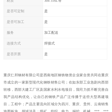
材质
304 316L等
是否可定制
是
是否可加工
是
服务
加工配送
连接方式
焊接式
是否开票
是
重庆仁邦钢材有限公司是西南地区钢铁物资企业家合资共同在重庆
市成立的一家新型现代化钢铁销售公司；在如东部工业急剧向西部
转移，西部大建工厂区及国家水利水电项目，我司力抓不断完善自
我产品结构优化，让自己的钢铁产品广泛传播于这些大型再建项
目，工程中；产品主要流向区域分为四川、重庆、贵州、云南销售
地图板块，领域涉及：煤矿、纺织、电力、锅炉、机械、***、***