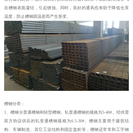
在槽钢表面凝结，引起锈蚀。同时，良好的通风也有助于降低仓库
温度，防止槽钢因温差而产生形变。
槽钢分类：
1、槽钢分普通槽钢和轻型槽钢。轧普通槽钢的规格为5-40#。经供需
双方协议供应的轧变通槽钢规格为6.5-30#。槽钢主要用于建筑结
构、车辆制造、其它工业结构和固定盘柜等，槽钢还常常和工字钢