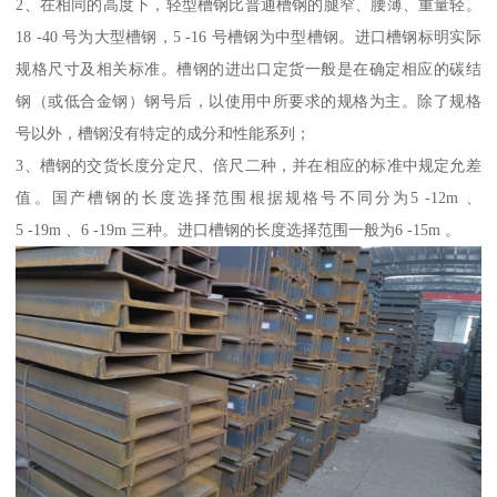
2、在相同的高度下，轻型槽钢比普通槽钢的腿窄、腰薄、重量轻。
18 -40 号为大型槽钢，5 -16 号槽钢为中型槽钢。进口槽钢标明实际
规格尺寸及相关标准。槽钢的进出口定货一般是在确定相应的碳结
钢（或低合金钢）钢号后，以使用中所要求的规格为主。除了规格
号以外，槽钢没有特定的成分和性能系列；
3、槽钢的交货长度分定尺、倍尺二种，并在相应的标准中规定允差
值。国产槽钢的长度选择范围根据规格号不同分为5 -12m 、
5 -19m 、6 -19m 三种。进口槽钢的长度选择范围一般为6 -15m 。