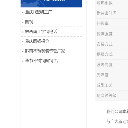
导热系数
角钢
重庆H型钢工厂
耐盐雾时间
圆钢
伸长率
焊管
黔西南工字钢电话
拉伸强度
工字钢
重庆圆钢报价
安装方式
黔南不锈钢装饰管厂家
H型钢
搭接方式
毕节不锈钢圆钢工厂
波峰高度
花纹板
光泽度
圆钢
成型工艺
耐腐蚀等级
不锈钢工字钢
我们公司本
镀锌管
与广大新老
方矩管