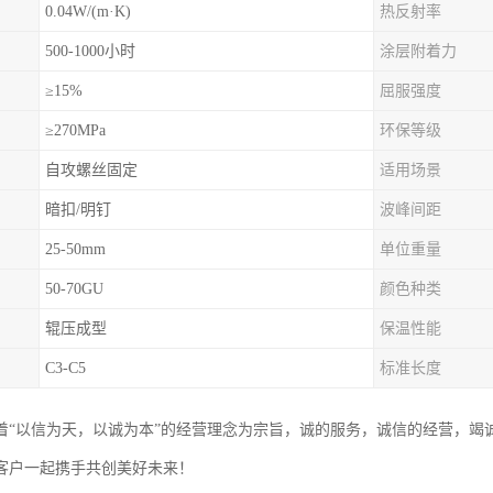
0.04W/(m·K)
热反射率
500-1000小时
涂层附着力
≥15%
屈服强度
≥270MPa
环保等级
自攻螺丝固定
适用场景
暗扣/明钉
波峰间距
25-50mm
单位重量
50-70GU
颜色种类
辊压成型
保温性能
C3-C5
标准长度
着“以信为天，以诚为本”的经营理念为宗旨，诚的服务，诚信的经营，竭
客户一起携手共创美好未来！