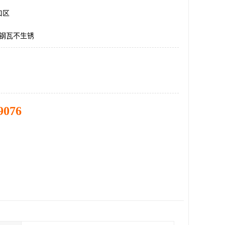
口区
彩钢瓦不生锈
9076