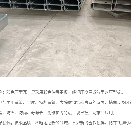
称：彩色压型瓦，是采用彩色涂层钢板，经辊压冷弯成波型的压型板。
业与民用建筑、仓库、特种建筑、大跨度钢结构房屋的屋面、墙面以及内
震、防火、防雨、寿命长、免维护等特点，现已被广泛推广应用。
足长远，追求品质，不断拓展新的领域，寻求新的合作伙伴。恪守“质量为