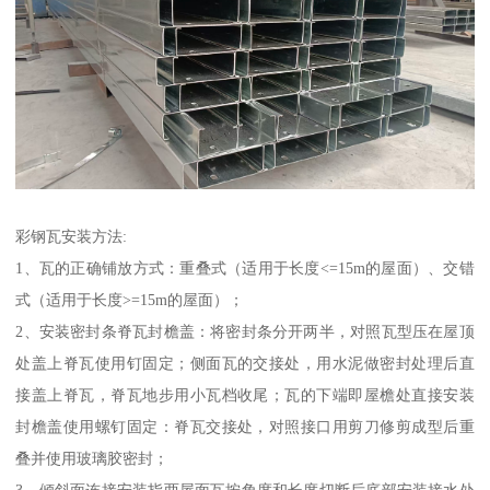
彩钢瓦安装方法:
1、瓦的正确铺放方式：重叠式（适用于长度<=15m的屋面）、交错
式（适用于长度>=15m的屋面）；
2、安装密封条脊瓦封檐盖：将密封条分开两半，对照瓦型压在屋顶
处盖上脊瓦使用钉固定；侧面瓦的交接处，用水泥做密封处理后直
接盖上脊瓦，脊瓦地步用小瓦档收尾；瓦的下端即屋檐处直接安装
封檐盖使用螺钉固定：脊瓦交接处，对照接口用剪刀修剪成型后重
叠并使用玻璃胶密封；
3、倾斜面连接安装指两屋面瓦按角度和长度切断后底部安装接水处