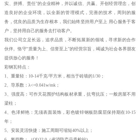
实、拼搏、责任”的企业精神，并以诚信、共赢、开创经营理念，创
造良好的企业环境，以全新的管理模式，完善的技术，周到的服
务，优良的品质为生存根本，我们始终坚持用户至上 用心服务于客
户，坚持用自己的服务去打动客户。
我们公司立足长远，追求品质，不断拓展新的领域，寻求新的合作
伙伴。恪守“质量为上、信誉至上”的经营宗旨，竭诚为社会各界朋友
提供放心的服务！
彩钢瓦特点：
1、重量轻：10-14千克/平方米，相当于砖墙的1/30；
2、导系数：λ<=0.041w/mk；
3、强度高：可作天花围护结构板材承重，抗弯抗压；一般房屋不用
梁柱；
4、色泽鲜艳：无须表面装饰，彩色镀锌钢板防腐层保持期在10-15
年；
5、安装灵活快捷：施工周期可缩短40%以上；
6、氧指数：（OI)32.0（省消防产品质检站)。