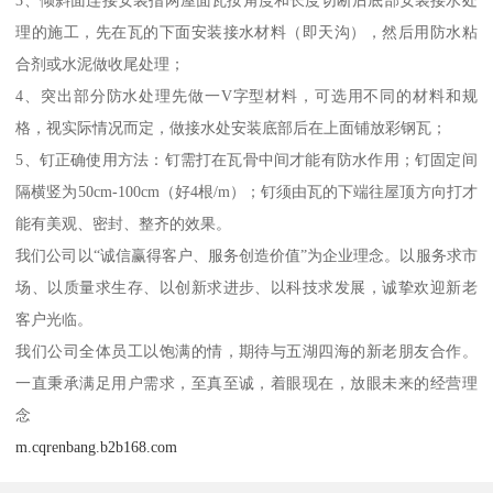
理的施工，先在瓦的下面安装接水材料（即天沟），然后用防水粘
合剂或水泥做收尾处理；
4、突出部分防水处理先做一V字型材料，可选用不同的材料和规
格，视实际情况而定，做接水处安装底部后在上面铺放彩钢瓦；
5、钉正确使用方法：钉需打在瓦骨中间才能有防水作用；钉固定间
隔横竖为50cm-100cm（好4根/m）；钉须由瓦的下端往屋顶方向打才
能有美观、密封、整齐的效果。
我们公司以“诚信赢得客户、服务创造价值”为企业理念。以服务求市
场、以质量求生存、以创新求进步、以科技求发展，诚挚欢迎新老
客户光临。
我们公司全体员工以饱满的情，期待与五湖四海的新老朋友合作。
一直秉承满足用户需求，至真至诚，着眼现在，放眼未来的经营理
念
m.cqrenbang.b2b168.com