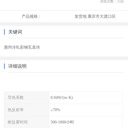
浏览次数：
53
次
产品规格：
发货地:
重庆市大渡口区
关键词
惠州冷轧彩钢瓦直供
详细说明
导热系数
0.04W/(m·K)
热反射率
≥70%
耐盐雾时间
500-1000小时