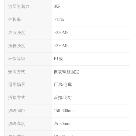
涂层附着力
0级
伸长率
≥15%
屈服强度
≥230MPa
拉伸强度
≥270MPa
环保等级
E1级
安装方式
自攻螺丝固定
适用场景
厂房/仓库
搭接方式
暗扣/明钉
波峰间距
150-300mm
波峰高度
25-50mm