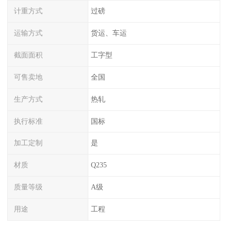
计重方式
过磅
运输方式
货运、车运
截面面积
工字型
可售卖地
全国
生产方式
热轧
执行标准
国标
加工定制
是
材质
Q235
质量等级
A级
用途
工程