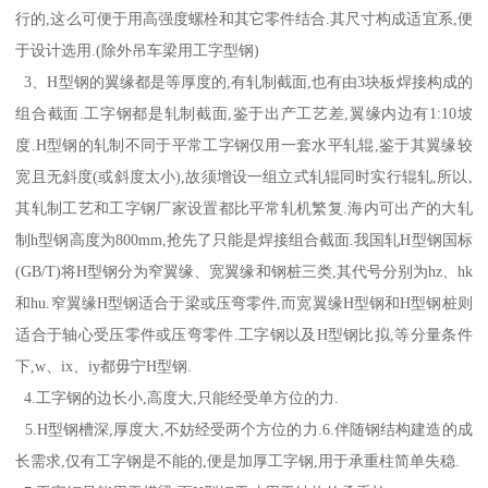
行的,这么可便于用高强度螺栓和其它零件结合.其尺寸构成适宜系,便
于设计选用.(除外吊车梁用工字型钢)
3、H型钢的翼缘都是等厚度的,有轧制截面,也有由3块板焊接构成的
组合截面.工字钢都是轧制截面,鉴于出产工艺差,翼缘内边有1:10坡
度.H型钢的轧制不同于平常工字钢仅用一套水平轧辊,鉴于其翼缘较
宽且无斜度(或斜度太小),故须增设一组立式轧辊同时实行辊轧,所以,
其轧制工艺和工字钢厂家设置都比平常轧机繁复.海内可出产的大轧
制h型钢高度为800mm,抢先了只能是焊接组合截面.我国轧H型钢国标
(GB/T)将H型钢分为窄翼缘、宽翼缘和钢桩三类,其代号分别为hz、hk
和hu.窄翼缘H型钢适合于梁或压弯零件,而宽翼缘H型钢和H型钢桩则
适合于轴心受压零件或压弯零件.工字钢以及H型钢比拟,等分量条件
下,w、ix、iy都毋宁H型钢.
4.工字钢的边长小,高度大,只能经受单方位的力.
5.H型钢槽深,厚度大,不妨经受两个方位的力.6.伴随钢结构建造的成
长需求,仅有工字钢是不能的,便是加厚工字钢,用于承重柱简单失稳.