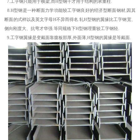
7.工字钢只能用于横梁,而H型钢干才用于结构的承重柱.
8.H型钢是一种断面力学功能较工字钢良好的经济型断面钢材,因其
断面的式样以及英文字母H不异而得名.轧H型钢的翼缘比工字钢宽、
侧向刚度大、抗弯才华强.等同规格下H型钢理重较工字钢轻.
9.工字钢翼缘是变戴面靠腹板部厚,外面薄;H型钢的翼缘是等戴面.