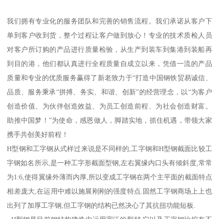
我们拥有专业化的服务团队和完善的销售流程。我们承诺从客户下
单到客户收到货，整个过程让客户做到放心！专业的技术质检人员
对客户所订购的产品进行质量检验，从生产到装车到集港到装船再
到目的港，他们都认真进行全程质量自成立以来，凭借一流的产品
质量和专业的优质服务赢得了新老致力于“打造中国钢铁贸易诚信、
品质、服务秉承“拼搏、务实、和谐、创新”的经营理念，以“为客户
创造价值、为伙伴创造效益、为员工创造前程、为社会创造财富。
助推中国梦！”为使命，感恩做人，脚踏实地，抓住机遇，带领大家
携手共创美好前程！
H型钢和工字钢从式样过来说是不同样的,工字钢和H型钢截面比较工
字钢如名所示,是一种工字形截面型钢,左右翼缘内口头有倾斜度,常常
为1:6,使得翼缘外薄而内厚,所以变成工字钢在两个主平面的截面特点
相差庞大,在运用中难以施展刚刚的强度特点.固然工字钢商场上上也
出列了加厚工字钢,但工字钢的结构已然决心了其抗扭功能短板.