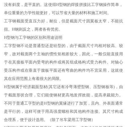
没有斜度，是平直的。这使得H型钢的焊接拼接比工字钢操作简单，
单位重量的力学性能更好，可以节省大量的材料和施工时间。
工字钢截面受直压力好，耐拉，但是截面尺寸因翼板太窄，不能抗
扭。H钢则反之，两者各有优劣。
H型钢与工字钢的区别和用途说明
工字型钢不论是普通型还是轻型的，由于截面尺寸均相对较高、较
窄，故对截面两个主袖的惯性矩相差较大，因此，一般仅能直接用
于在其腹板平面内受弯的构件或将其组成格构式受力构件。对轴心
受压构件或在垂直于腹板平面还有弯曲的构件均不宜采用，这就使
其在应用范围上有着很大的局限。
H型钢属于经济裁面型材(其它还有冷弯薄壁型钢、压型钢板等)，由
于截面形状合理，它们能使钢材更高地发挥效能，提高承裁能力。
不同于普通工字型的是H型钢的翼缘进行了加宽，且内、外表面通常
是平行的，这样可便于用高强度螺栓和其他构件连接。其尺寸构成
合理系，便于设计选用。（除了吊车梁用工字型钢）