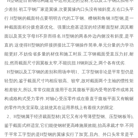
H型钢是目前钢结构建造中运用宽泛的型材,它以及工字钢比拟有不
少差别.初工字钢厂家是翼缘,次要翼缘内口头没有倾斜度,左右口头平
行.H型钢的截面特点要明明古代的工字钢、槽钢和角钢.H型钢,是一
种截面面积分拨愈甚优化、强重比愈甚适宜的经济断面型材,因其断
面以及英文字母H不异而得名.H型钢的两条外边内侧没有斜度,是平
直的.这使得H型钢的焊接拼接比工字钢操作简单,单元分量的力学功
能更好,不妨俭省多量的材伎和施工时辰.工字钢截面受直压力好,耐
拉,然而截面尺寸因翼板太窄,不能抗扭.H钢则反之,两个各有优劣.
H型钢以及工字钢的差别和用场申明1、工字型钢非论是平常型仍是
轻型的,鉴于截面尺寸均相应较高、较窄,故对截面两个主袖的惯性矩
相差较大,所以,常常仅能直接用于在其腹板平面内受弯的零件或将其
构成格构式受力零件.对轴心受压零件或在垂直于腹板平面又有蜿蜒
的零件均失宜采取,这就使其在运用界线上有着很大的限定.
2、H型钢属于经济裁面型材(其它又有冷弯薄壁型钢、压型钢板等),
鉴于截面式样适宜,它们能使钢材更高峰施展效能,抬高承裁才华.不同
于平常工字型的是H型钢的翼缘实行了加宽,且内、外口头常常是平