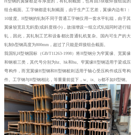
H型钢的翼缘都是等厚度的，有轧制截面，也有由3块板焊接组成的
组合截面。工字钢都是轧制截面，由于生产工艺差，翼缘内边有1：
10坡度。H型钢的轧制不同于普通工字钢仅用一套水平轧辊，由于其
翼缘较宽且无斜度(或斜度很小)，故须增设一组立式轧辊同时进行辊
轧，因此，其轧制工艺和设备都比普通轧机复杂。国内可生产的大
轧制h型钢高度为800mm，超过了只能是焊接组合截面。
我国轧H型钢国标（GB/T11263-1998）将H型钢分为窄翼缘、宽翼缘
和钢桩三类，其代号分别为hz、hk和hu。窄翼缘H型钢适用于梁或压
弯构件，而宽翼缘H型钢和H型钢桩则适用于轴心受压构件或压弯构
件。工字钢与H型钢相比，等重量前提下，w、ix、iy都不如H型钢。