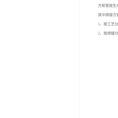
方矩管按生
其中焊接方
1、按工艺
2、按焊缝