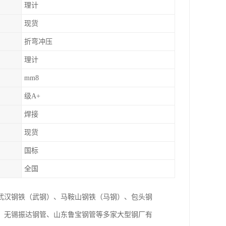
理计
现货
折弯冲压
理计
mm8
级A+
焊接
现货
国标
全国
武汉钢铁（武钢）、马鞍山钢铁（马钢）、包头钢
、无锡振达钢管、山东鲁宝钢管等多家大型钢厂有