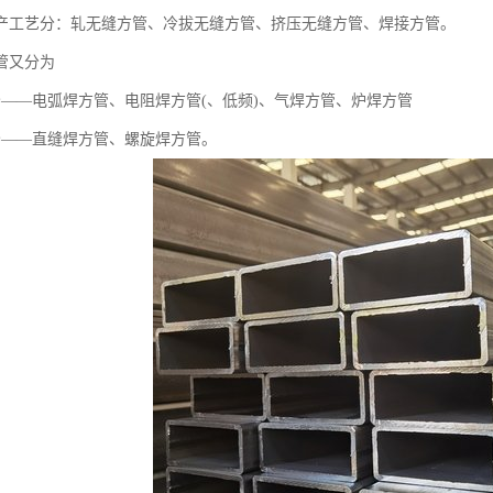
产工艺分：轧无缝方管、冷拔无缝方管、挤压无缝方管、焊接方管。
管又分为
分——电弧焊方管、电阻焊方管(、低频)、气焊方管、炉焊方管
分——直缝焊方管、螺旋焊方管。