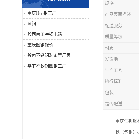
规格
角钢
重庆H型钢工厂
产品表面描述
圆钢
配送服务
焊管
黔西南工字钢电话
质量等级
工字钢
重庆圆钢报价
材质
黔南不锈钢装饰管厂家
H型钢
发货地
毕节不锈钢圆钢工厂
生产工艺
花纹板
执行标准
圆钢
包装
是否配送
不锈钢工字钢
重庆仁邦钢
镀锌管
铁（包钢）
方矩管