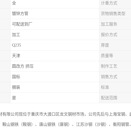
全
计重方式
镀锌方管
货物销售类型
可配送到厂
加工服务
加工
报价方式
Q235
厚度
天津
质量等
圆改方 挤压
制作工艺
国标
销售方式
捆装
标准
是
配送范围
材有限公司现位于重庆市大渡口区龙文钢材市场，公司先后与上海宝钢、
、鞍山钢铁（鞍钢）、唐山钢铁（唐钢）、江苏沙钢（沙钢）、衡阳钢管