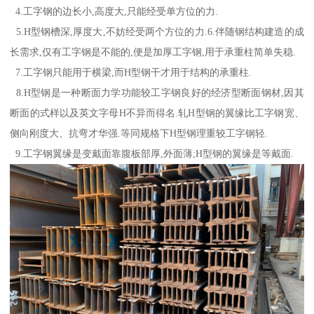
4.工字钢的边长小,高度大,只能经受单方位的力.
5.H型钢槽深,厚度大,不妨经受两个方位的力.6.伴随钢结构建造的成
长需求,仅有工字钢是不能的,便是加厚工字钢,用于承重柱简单失稳.
7.工字钢只能用于横梁,而H型钢干才用于结构的承重柱.
8.H型钢是一种断面力学功能较工字钢良好的经济型断面钢材,因其
断面的式样以及英文字母H不异而得名.轧H型钢的翼缘比工字钢宽、
侧向刚度大、抗弯才华强.等同规格下H型钢理重较工字钢轻.
9.工字钢翼缘是变戴面靠腹板部厚,外面薄;H型钢的翼缘是等戴面.