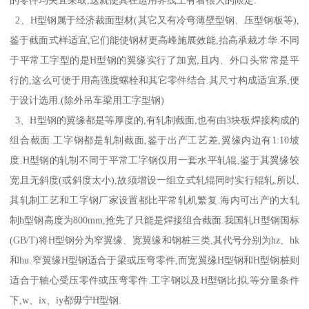
2、H型钢属于经济裁面型材(其它又有冷弯薄壁型钢、压型钢板等),
鉴于截面式样适宜,它们能使钢材更高峰施展效能,抬高承裁才华.不同
于平常工字型的是H型钢的翼缘实行了加宽,且内、外口头常常是平
行的,这么可便于用高强度螺栓和其它零件结合.其尺寸构成适宜系,便
于设计选用.(除外吊车梁用工字型钢)
3、H型钢的翼缘都是等厚度的,有轧制截面,也有由3块板焊接构成的
组合截面.工字钢都是轧制截面,鉴于出产工艺差,翼缘内边有1:10坡
度.H型钢的轧制不同于平常工字钢仅用一套水平轧辊,鉴于其翼缘较
宽且无斜度(或斜度太小),故须增设一组立式轧辊同时实行辊轧,所以,
其轧制工艺和工字钢厂家设置都比平常轧机繁复.海内可出产的大轧
制h型钢高度为800mm,抢先了只能是焊接组合截面.我国轧H型钢国标
(GB/T)将H型钢分为窄翼缘、宽翼缘和钢桩三类,其代号分别为hz、hk
和hu.窄翼缘H型钢适合于梁或压弯零件,而宽翼缘H型钢和H型钢桩则
适合于轴心受压零件或压弯零件.工字钢以及H型钢比拟,等分量条件
下,w、ix、iy都毋宁H型钢.