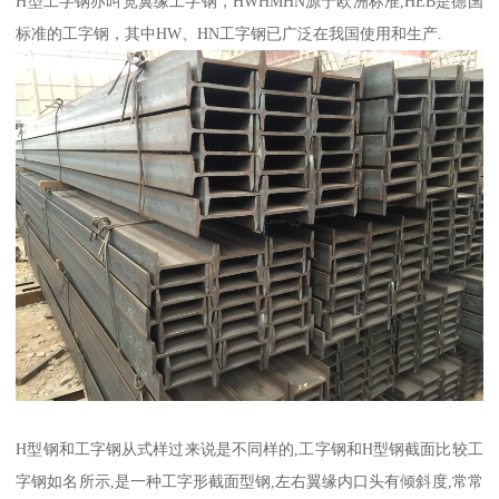
H型工字钢亦叫宽翼缘工字钢，HWHMHN源于欧洲标准,HEB是德国
标准的工字钢，其中HW、HN工字钢已广泛在我国使用和生产.
H型钢和工字钢从式样过来说是不同样的,工字钢和H型钢截面比较工
字钢如名所示,是一种工字形截面型钢,左右翼缘内口头有倾斜度,常常