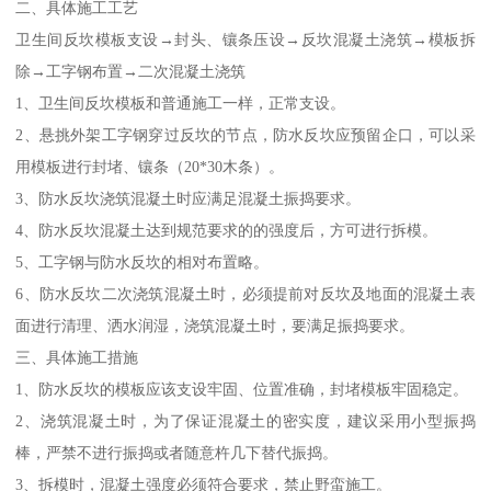
二、具体施工工艺
卫生间反坎模板支设→封头、镶条压设→反坎混凝土浇筑→模板拆
除→工字钢布置→二次混凝土浇筑
1、卫生间反坎模板和普通施工一样，正常支设。
2、悬挑外架工字钢穿过反坎的节点，防水反坎应预留企口，可以采
用模板进行封堵、镶条（20*30木条）。
3、防水反坎浇筑混凝土时应满足混凝土振捣要求。
4、防水反坎混凝土达到规范要求的的强度后，方可进行拆模。
5、工字钢与防水反坎的相对布置略。
6、防水反坎二次浇筑混凝土时，必须提前对反坎及地面的混凝土表
面进行清理、洒水润湿，浇筑混凝土时，要满足振捣要求。
三、具体施工措施
1、防水反坎的模板应该支设牢固、位置准确，封堵模板牢固稳定。
2、浇筑混凝土时，为了保证混凝土的密实度，建议采用小型振捣
棒，严禁不进行振捣或者随意杵几下替代振捣。
3、拆模时，混凝土强度必须符合要求，禁止野蛮施工。