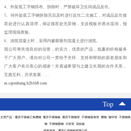
4、外架底工字钢排布、拆除时，严禁破坏卫生间成品反坎。
5、待外架底工字钢拆除完后及时进行反坎二次施工，对成品反坎接
茬处进行认真清理，保证接茬处无异物，支设模板并洒水湿润，报
监理现场查验。
6、浇筑混凝土时，采用内掺膨胀剂混凝土进行浇筑。
我公司将凭借良好的信誉，的实力，优质的产品，低廉的价格服务
于广大用户。谨向对公司一贯给予关怀、支持和帮助的新老朋友和
广大客户表示衷心的感谢！并真诚希望与之建立长期的合作关系，
互惠互利，共求发展……
m.cqrenbang.b2b168.com
Top
主营产品：重庆不锈钢工角槽钢 重庆不锈钢板 重庆不锈钢管 不锈钢装饰管 槽钢 镀锌管 不锈钢角
钢 不锈钢圆钢 方矩管 花纹板
版权所有：重庆仁邦钢材有限公司