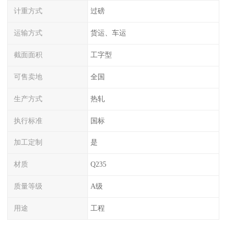
计重方式
过磅
运输方式
货运、车运
截面面积
工字型
可售卖地
全国
生产方式
热轧
执行标准
国标
加工定制
是
材质
Q235
质量等级
A级
用途
工程