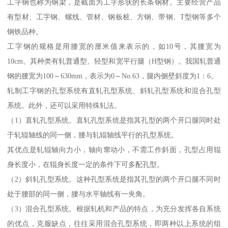
工字钢也称为钢梁，是截面为工字形状的长条钢材。主要经营产品
有型材、工字钢、螺线、管材、钢板桩、方钢、带钢、T型钢等多个
钢铁品种。
工字钢的规格是用腰宽的厘米值来表示的，如10号，其腰宽为
10cm。其种类有轧普通型、轻型和宽平行腿（H型钢）。我国轧普通
钢的腰宽为100～630mm，表示为0～No.63，腿内侧壁斜度为1：6。
轧制工字钢的孔型系统有直轧孔型系统、斜轧孔型系统和混合孔型
系统。此外，还可以采用特殊轧法。
（1）直轧孔型系统。直轧孔型系统是指其孔型的两个开口腿同时处
于轧辊轴线的同一侧，腰与轧辊轴线平行的孔型系统。
其优点是轧辊轴向力小，轴向窜动小，不需工作斜面，孔型占用辊
身长度小，在辊身长度一定的条件下可多配孔型。
（2）斜轧孔型系统。这种孔型系统是指其孔型的两个开口腿不同时
处于腰部的同一侧，腰与水平轴线有一夹角。
（3）混合孔型系统。根据轧机和产品的特点，为充分发挥各自系统
的优点，克服缺点，往往采用混合孔型系统，即两种以上系统的组