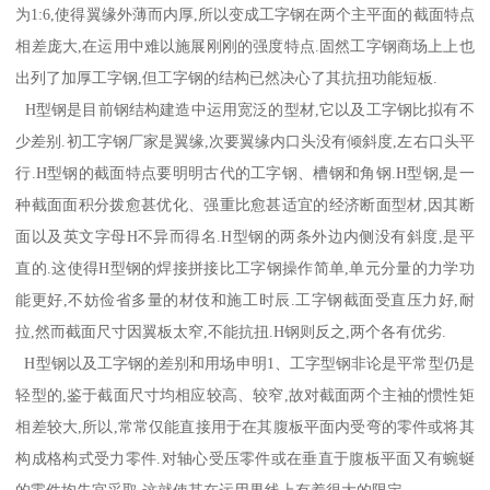
为1:6,使得翼缘外薄而内厚,所以变成工字钢在两个主平面的截面特点
相差庞大,在运用中难以施展刚刚的强度特点.固然工字钢商场上上也
出列了加厚工字钢,但工字钢的结构已然决心了其抗扭功能短板.
H型钢是目前钢结构建造中运用宽泛的型材,它以及工字钢比拟有不
少差别.初工字钢厂家是翼缘,次要翼缘内口头没有倾斜度,左右口头平
行.H型钢的截面特点要明明古代的工字钢、槽钢和角钢.H型钢,是一
种截面面积分拨愈甚优化、强重比愈甚适宜的经济断面型材,因其断
面以及英文字母H不异而得名.H型钢的两条外边内侧没有斜度,是平
直的.这使得H型钢的焊接拼接比工字钢操作简单,单元分量的力学功
能更好,不妨俭省多量的材伎和施工时辰.工字钢截面受直压力好,耐
拉,然而截面尺寸因翼板太窄,不能抗扭.H钢则反之,两个各有优劣.
H型钢以及工字钢的差别和用场申明1、工字型钢非论是平常型仍是
轻型的,鉴于截面尺寸均相应较高、较窄,故对截面两个主袖的惯性矩
相差较大,所以,常常仅能直接用于在其腹板平面内受弯的零件或将其
构成格构式受力零件.对轴心受压零件或在垂直于腹板平面又有蜿蜒
的零件均失宜采取,这就使其在运用界线上有着很大的限定.