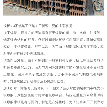
浅析304不锈钢工字钢加工折弯主要的注意事项
加工焊接：焊接之前应除掉有害于焊接的锈、油、水份、油漆等，
选定适合钢种的焊条。点焊时间距比碳钢点焊间距短，除掉焊渣时
应使用不锈钢管刷。焊完以后，为了防止局部腐蚀或强度下降，应
对表面进行研磨处理或清洗。
切断以及冲压：由于不锈钢比一般材料强度高，所以冲压以及剪切
时需要更高的压力，而刀与刀间隙准确时才能不发生切变不良和加
工硬化，采用等离子或激光切断，当不得不采用气割或电弧切断
时，对影响区进行研磨以及必要进行处理。
加工折弯：簿板可以折弯到180，但为了减少弯面的裂纹同半径大小
板厚的，厚板沿压延方向时给板厚半径，与压延垂直方向弯曲时给
板厚的半径是有必要的，特别是在焊接时，为了防止加工开裂应对