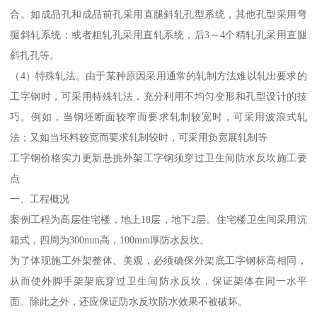
合。如成品孔和成品前孔采用直腿斜轧孔型系统，其他孔型采用弯
腿斜轧系统；或者粗轧孔采用直轧系统，后3～4个精轧孔采用直腿
斜扎孔等。
（4）特殊轧法。由于某种原因采用通常的轧制方法难以轧出要求的
工字钢时，可采用特殊轧法，充分利用不均匀变形和孔型设计的技
巧。例如，当钢坯断面较窄而要求轧制较宽时，可采用波浪式轧
法；又如当坯料较宽而要求轧制较时，可采用负宽展轧制等
工字钢价格实力更新悬挑外架工字钢须穿过卫生间防水反坎施工要
点
一、工程概况
案例工程为高层住宅楼，地上18层，地下2层。住宅楼卫生间采用沉
箱式，四周为300mm高，100mm厚防水反坎。
为了体现施工外架整体、美观，必须确保外架底工字钢标高相同，
从而使外脚手架架底穿过卫生间防水反坎，保证架体在同一水平
面。除此之外，还应保证防水反坎防水效果不被破坏。