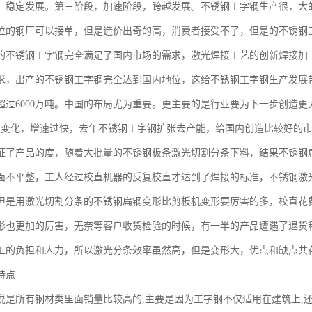
，稳定发展。第三阶段，加速阶段，跨越发展。不锈钢工字钢生产很，大
位的钢厂可以接单，但是造价出奇的高，消费者接受不了，但是的不锈钢
的不锈钢工字钢完全满足了国内市场的需求，激光焊接工艺的创新焊接加
求，出产的不锈钢工字钢完全达到国内地位，这给不锈钢工字钢生产发展
超过6000万吨。中国的布局尤为重要。更主要的是行业要为下一步创造更
了变化，增速过快，去年不锈钢工字钢扩张去产能，给国内创造比较好的
证了产品的度，随着大批量的不锈钢板条激光切割分条下料，结果不锈钢
面不平整，工人经过校直机器的反复校直才达到了焊接的标准，不锈钢激
但是用激光切割分条的不锈钢扁钢变形比剪板机变形要厉害的多，校直花
形也更加的厉害，无奈等客户收货检验的时候，有一半的产品遭遇了退货
工的负担和人力，所以激光分条效率虽然高，但是变形大，优点和缺点共存
特点
说是所有钢材类里面销量比较高的,主要是因为工字钢不仅适用在建筑上,还