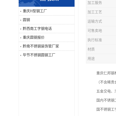
加工服务
角钢
重庆H型钢工厂
加工工艺
圆钢
运输方式
焊管
黔西南工字钢电话
可售卖地
工字钢
重庆圆钢报价
执行标准
黔南不锈钢装饰管厂家
H型钢
材质
毕节不锈钢圆钢工厂
用途
花纹板
重庆仁邦钢材
圆钢
（不含稀贵
不锈钢工字钢
五金交电、
国内不锈钢
镀锌管
国不锈钢工
方矩管