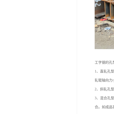
工字钢的孔
1、直轧孔
轧辊轴向力
2、斜轧孔
3、混合孔
合。如成品