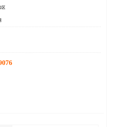
口区
钢
9076