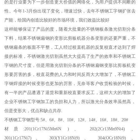
的是行业要为下一步创造更大价值的网络化，为用户提供不间断的
性。今年1-3月份出现了变化，增速过快，去年不锈钢工字钢扩张去
产能，给国内创造比较好的市场环境，我们效益比较好
这样能够保证了产品的度，随着大批量的不锈钢板条激光切割分条
下料，结果不锈钢扁钢的变形比剪板机器分条变形的还要严重，不
锈钢扁条的板面不平整，工人经过校直机器的反复校直才达到了焊
接的标准，不锈钢激光切割虽然大大提高了生产的效率和不锈钢工
字钢的尺寸度，但是用激光切割分条的不锈钢扁钢变形比剪板机变
形要厉害的多，校直花费的人力和时间反而大大增加了，不锈钢工
字钢焊接的时候变形也更加的厉害，无奈等客户收货检验的时候，
有一半的产品遭遇了退货和重新校直要求反工，这样大大的增加了
企业不锈钢工字钢加工的负担和人力，所以激光分条效率虽然高，
但是变形大，优点和缺点共存.
不锈钢工字钢型号:5#、6#、8#、10#、12#、14#、16#、18#、20#
材质:201(1Cr17Ni5Mn6N )、 202(2Cr13Mn9Ni4) 、
301(1Cr17Ni7)、 303(Y1Cr18Ni9)、 304(OCr18Ni9) 、