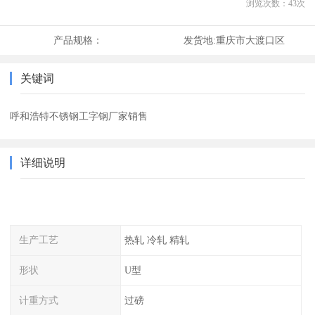
浏览次数：
43
次
产品规格：
发货地:
重庆市大渡口区
关键词
呼和浩特不锈钢工字钢厂家销售
详细说明
生产工艺
热轧 冷轧 精轧
形状
U型
计重方式
过磅