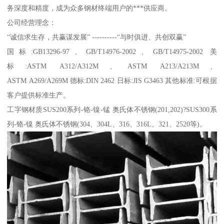
务深度和精度，成为众多钢材终端用户的***供应商。
公司经营理念：
“诚信求生存，共赢谋发展” ----------“与时俱进、共创双赢”
国标:GB13296-97、GB/T14976-2002、GB/T14975-2002 美
标:ASTM A312/A312M、ASTM A213/A213M、
ASTM A269/A269M 德标:DIN 2462 日标:JIS G3463 其他标准:可根据
客户提供标准生产。
工字钢材质SUS200系列-铬-镍-锰 奥氏体不锈钢(201,202)?SUS300系
列-铬-镍 奥氏体不锈钢(304、304L、316、316L、321、2520等)。