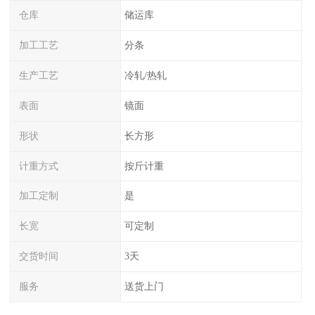
仓库
储运库
加工工艺
分条
生产工艺
冷轧/热轧
表面
镜面
形状
长方形
计重方式
按斤计重
加工定制
是
长宽
可定制
交货时间
3天
服务
送货上门