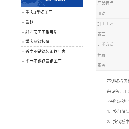
产品特点
角钢
重庆H型钢工厂
用途
圆钢
加工工艺
焊管
黔西南工字钢电话
表面
工字钢
重庆圆钢报价
计重方式
黔南不锈钢装饰管厂家
H型钢
长宽
毕节不锈钢圆钢工厂
服务
花纹板
不锈钢板因
圆钢
舶设备、压
不锈钢工字钢
不锈钢板种
1、按组织
镀锌管
2、按钢板
方矩管