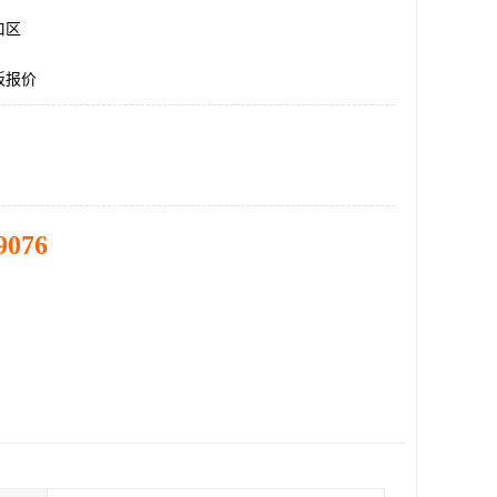
口区
板报价
9076