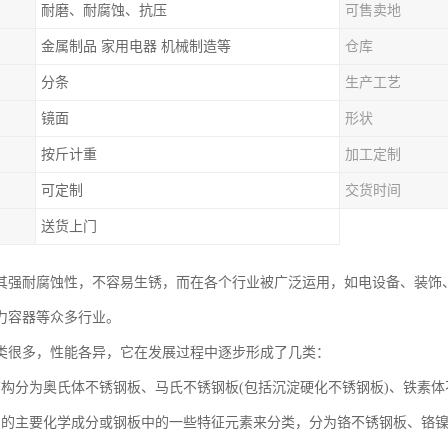
耐磨、耐腐蚀、抗压
可售卖地
金属制品 家用电器 机械制造等
仓库
分条
生产工艺
镜面
形状
按斤计重
加工定制
可定制
交货时间
送货上门
其强耐腐蚀性，不容易生锈，而在各个行业被广泛运用，如电设备、装饰
力容器等众多行业。
类很多，性能各异，它在发展过程中逐步形成了几类：
结构分为奥氏体不锈钢板、马氏不锈钢板(包括沉淀硬化不锈钢板)、铁素
中的主要化学成分或钢板中的一些特征元素来分类，分为铬不锈钢板、铬