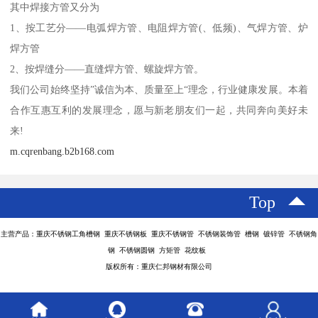
其中焊接方管又分为
1、按工艺分——电弧焊方管、电阻焊方管(、低频)、气焊方管、炉
焊方管
2、按焊缝分——直缝焊方管、螺旋焊方管。
我们公司始终坚持”诚信为本、质量至上“理念，行业健康发展。本着
合作互惠互利的发展理念，愿与新老朋友们一起，共同奔向美好未
来!
m.cqrenbang.b2b168.com
Top
主营产品：重庆不锈钢工角槽钢 重庆不锈钢板 重庆不锈钢管 不锈钢装饰管 槽钢 镀锌管 不锈钢角
钢 不锈钢圆钢 方矩管 花纹板
版权所有：重庆仁邦钢材有限公司