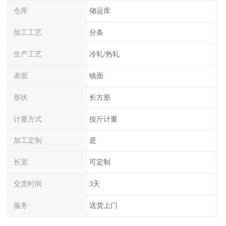
仓库
储运库
加工工艺
分条
生产工艺
冷轧/热轧
表面
镜面
形状
长方形
计重方式
按斤计重
加工定制
是
长宽
可定制
交货时间
3天
服务
送货上门